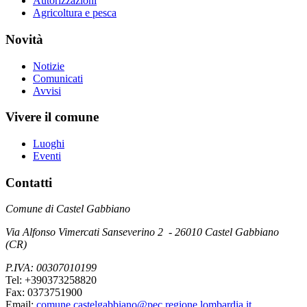
Autorizzazioni
Agricoltura e pesca
Novità
Notizie
Comunicati
Avvisi
Vivere il comune
Luoghi
Eventi
Contatti
Comune di Castel Gabbiano
Via Alfonso Vimercati Sanseverino 2 - 26010 Castel Gabbiano
(CR)
P.IVA: 00307010199
Tel: +390373258820
Fax: 0373751900
Email:
comune.castelgabbiano@pec.regione.lombardia.it