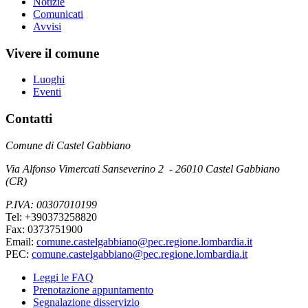
Notizie
Comunicati
Avvisi
Vivere il comune
Luoghi
Eventi
Contatti
Comune di Castel Gabbiano
Via Alfonso Vimercati Sanseverino 2 - 26010 Castel Gabbiano
(CR)
P.IVA: 00307010199
Tel: +390373258820
Fax: 0373751900
Email:
comune.castelgabbiano@pec.regione.lombardia.it
PEC:
comune.castelgabbiano@pec.regione.lombardia.it
Leggi le FAQ
Prenotazione appuntamento
Segnalazione disservizio