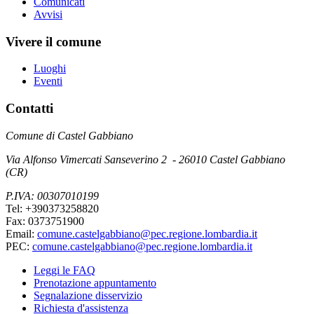
Comunicati
Avvisi
Vivere il comune
Luoghi
Eventi
Contatti
Comune di Castel Gabbiano
Via Alfonso Vimercati Sanseverino 2 - 26010 Castel Gabbiano
(CR)
P.IVA: 00307010199
Tel: +390373258820
Fax: 0373751900
Email:
comune.castelgabbiano@pec.regione.lombardia.it
PEC:
comune.castelgabbiano@pec.regione.lombardia.it
Leggi le FAQ
Prenotazione appuntamento
Segnalazione disservizio
Richiesta d'assistenza