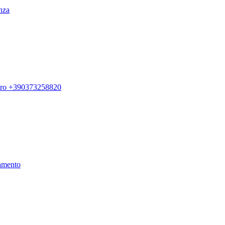
enza
ero +390373258820
amento