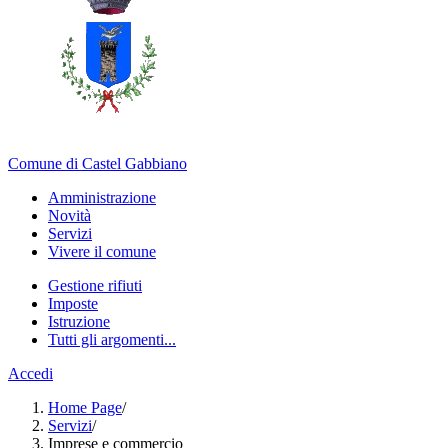
Comune di Castel Gabbiano
Amministrazione
Novità
Servizi
Vivere il comune
Gestione rifiuti
Imposte
Istruzione
Tutti gli argomenti...
Accedi
Home Page
/
Servizi
/
Imprese e commercio