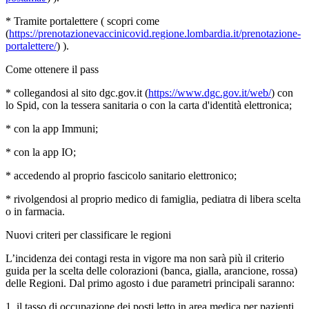
* Tramite portalettere ( scopri come
(
https://prenotazionevaccinicovid.regione.lombardia.it/prenotazione-
portalettere/
) ).
Come ottenere il pass
* collegandosi al sito dgc.gov.it (
https://www.dgc.gov.it/web/
) con
lo Spid, con la tessera sanitaria o con la carta d'identità elettronica;
* con la app Immuni;
* con la app IO;
* accedendo al proprio fascicolo sanitario elettronico;
* rivolgendosi al proprio medico di famiglia, pediatra di libera scelta
o in farmacia.
Nuovi criteri per classificare le regioni
L’incidenza dei contagi resta in vigore ma non sarà più il criterio
guida per la scelta delle colorazioni (banca, gialla, arancione, rossa)
delle Regioni. Dal primo agosto i due parametri principali saranno:
1. il tasso di occupazione dei posti letto in area medica per pazienti