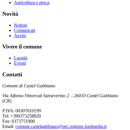
Agricoltura e pesca
Novità
Notizie
Comunicati
Avvisi
Vivere il comune
Luoghi
Eventi
Contatti
Comune di Castel Gabbiano
Via Alfonso Vimercati Sanseverino 2 - 26010 Castel Gabbiano
(CR)
P.IVA: 00307010199
Tel: +390373258820
Fax: 0373751900
Email:
comune.castelgabbiano@pec.regione.lombardia.it