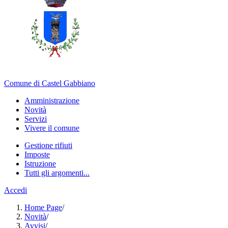
Comune di Castel Gabbiano
Amministrazione
Novità
Servizi
Vivere il comune
Gestione rifiuti
Imposte
Istruzione
Tutti gli argomenti...
Accedi
Home Page
/
Novità
/
Avvisi
/