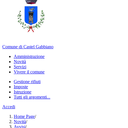
Comune di Castel Gabbiano
Amministrazione
Novità
Servizi
Vivere il comune
Gestione rifiuti
Imposte
Istruzione
Tutti gli argomenti...
Accedi
Home Page
/
Novità
/
Avvisi
/