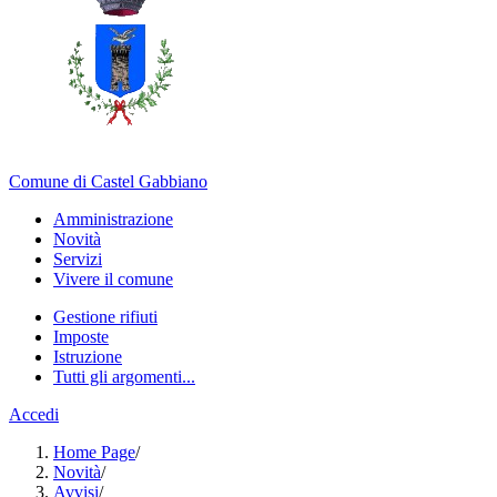
Comune di Castel Gabbiano
Amministrazione
Novità
Servizi
Vivere il comune
Gestione rifiuti
Imposte
Istruzione
Tutti gli argomenti...
Accedi
Home Page
/
Novità
/
Avvisi
/