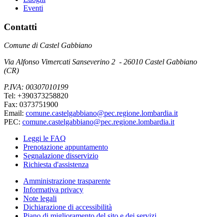
Eventi
Contatti
Comune di Castel Gabbiano
Via Alfonso Vimercati Sanseverino 2 - 26010 Castel Gabbiano
(CR)
P.IVA: 00307010199
Tel: +390373258820
Fax: 0373751900
Email:
comune.castelgabbiano@pec.regione.lombardia.it
PEC:
comune.castelgabbiano@pec.regione.lombardia.it
Leggi le FAQ
Prenotazione appuntamento
Segnalazione disservizio
Richiesta d'assistenza
Amministrazione trasparente
Informativa privacy
Note legali
Dichiarazione di accessibilità
Piano di miglioramento del sito e dei servizi