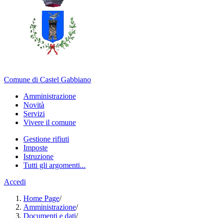
Comune di Castel Gabbiano
Amministrazione
Novità
Servizi
Vivere il comune
Gestione rifiuti
Imposte
Istruzione
Tutti gli argomenti...
Accedi
Home Page
/
Amministrazione
/
Documenti e dati
/