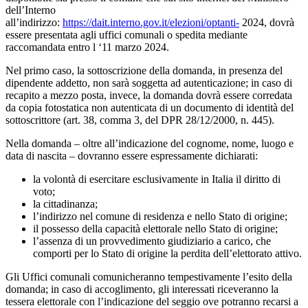
dell’Interno
all’indirizzo:
https://dait.interno.gov.it/elezioni/optanti-
2024, dovrà
essere presentata agli uffici comunali o spedita mediante
raccomandata entro l ‘11 marzo 2024.
Nel primo caso, la sottoscrizione della domanda, in presenza del
dipendente addetto, non sarà soggetta ad autenticazione; in caso di
recapito a mezzo posta, invece, la domanda dovrà essere corredata
da copia fotostatica non autenticata di un documento di identità del
sottoscrittore (art. 38, comma 3, del DPR 28/12/2000, n. 445).
Nella domanda – oltre all’indicazione del cognome, nome, luogo e
data di nascita – dovranno essere espressamente dichiarati:
la volontà di esercitare esclusivamente in Italia il diritto di
voto;
la cittadinanza;
l’indirizzo nel comune di residenza e nello Stato di origine;
il possesso della capacità elettorale nello Stato di origine;
l’assenza di un provvedimento giudiziario a carico, che
comporti per lo Stato di origine la perdita dell’elettorato attivo.
Gli Uffici comunali comunicheranno tempestivamente l’esito della
domanda; in caso di accoglimento, gli interessati riceveranno la
tessera elettorale con l’indicazione del seggio ove potranno recarsi a