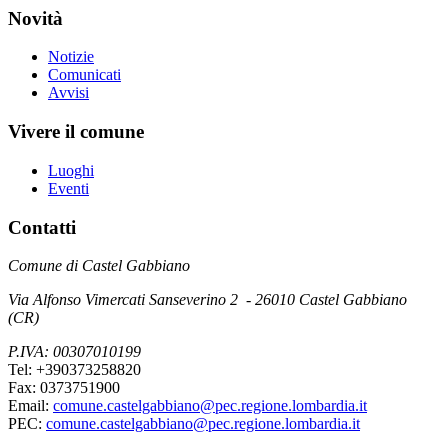
Novità
Notizie
Comunicati
Avvisi
Vivere il comune
Luoghi
Eventi
Contatti
Comune di Castel Gabbiano
Via Alfonso Vimercati Sanseverino 2 - 26010 Castel Gabbiano
(CR)
P.IVA: 00307010199
Tel: +390373258820
Fax: 0373751900
Email:
comune.castelgabbiano@pec.regione.lombardia.it
PEC:
comune.castelgabbiano@pec.regione.lombardia.it