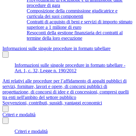
procedure di gara
Composizione della commissione giudicatrice e
curricula dei suoi componenti
Contratti di acquisto di beni e servizi di importo stimato
superiore a 1 milione di euro
Resoconti della gestione finanziaria dei contratti al
termine della loro esecuzione
Informazioni sulle singole procedure in formato tabellare
Informazioni sulle singole procedure in formato tabellare -
Art. 1, c. 32, Legge n. 190/2012
Atti relativi alle procedure per l’affidamento di appalti pubblici di
servizi, forniture, lavori e opere, di concorsi pubblici di
progettazione, di concorsi di idee e di concessioni, compresi quelli
tra enti nell'ambito del settore pubblico
Sovvenzioni, contributi, sussidi, vantaggi economici
Criteri e modalità
Criteri e modalità