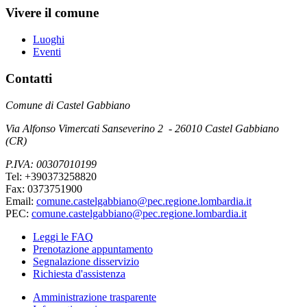
Vivere il comune
Luoghi
Eventi
Contatti
Comune di Castel Gabbiano
Via Alfonso Vimercati Sanseverino 2 - 26010 Castel Gabbiano
(CR)
P.IVA: 00307010199
Tel: +390373258820
Fax: 0373751900
Email:
comune.castelgabbiano@pec.regione.lombardia.it
PEC:
comune.castelgabbiano@pec.regione.lombardia.it
Leggi le FAQ
Prenotazione appuntamento
Segnalazione disservizio
Richiesta d'assistenza
Amministrazione trasparente