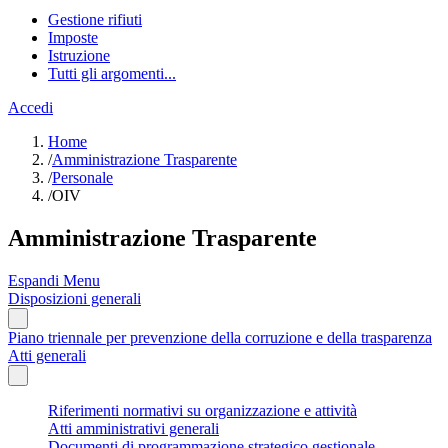
Gestione rifiuti
Imposte
Istruzione
Tutti gli argomenti...
Accedi
Home
/
Amministrazione Trasparente
/
Personale
/
OIV
Amministrazione Trasparente
Espandi Menu
Disposizioni generali
Piano triennale per prevenzione della corruzione e della trasparenza
Atti generali
Riferimenti normativi su organizzazione e attività
Atti amministrativi generali
Documenti di programmazione strategico gestionale