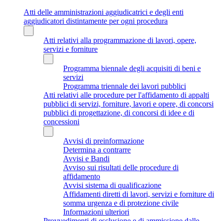
Atti delle amministrazioni aggiudicatrici e degli enti
aggiudicatori distintamente per ogni procedura
Atti relativi alla programmazione di lavori, opere,
servizi e forniture
Programma biennale degli acquisiti di beni e
servizi
Programma triennale dei lavori pubblici
Atti relativi alle procedure per l'affidamento di appalti
pubblici di servizi, forniture, lavori e opere, di concorsi
pubblici di progettazione, di concorsi di idee e di
concessioni
Avvisi di preinformazione
Determina a contrarre
Avvisi e Bandi
Avviso sui risultati delle procedure di
affidamento
Avvisi sistema di qualificazione
Affidamenti diretti di lavori, servizi e forniture di
somma urgenza e di protezione civile
Informazioni ulteriori
Provvedimenti di esclusione e di ammissione dalle