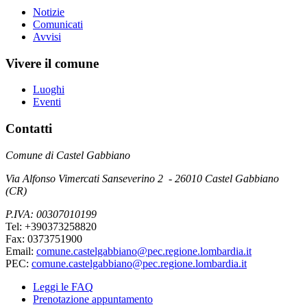
Notizie
Comunicati
Avvisi
Vivere il comune
Luoghi
Eventi
Contatti
Comune di Castel Gabbiano
Via Alfonso Vimercati Sanseverino 2 - 26010 Castel Gabbiano
(CR)
P.IVA: 00307010199
Tel: +390373258820
Fax: 0373751900
Email:
comune.castelgabbiano@pec.regione.lombardia.it
PEC:
comune.castelgabbiano@pec.regione.lombardia.it
Leggi le FAQ
Prenotazione appuntamento