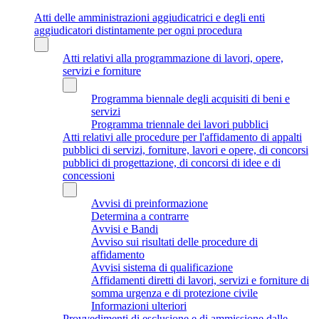
Atti delle amministrazioni aggiudicatrici e degli enti
aggiudicatori distintamente per ogni procedura
Atti relativi alla programmazione di lavori, opere,
servizi e forniture
Programma biennale degli acquisiti di beni e
servizi
Programma triennale dei lavori pubblici
Atti relativi alle procedure per l'affidamento di appalti
pubblici di servizi, forniture, lavori e opere, di concorsi
pubblici di progettazione, di concorsi di idee e di
concessioni
Avvisi di preinformazione
Determina a contrarre
Avvisi e Bandi
Avviso sui risultati delle procedure di
affidamento
Avvisi sistema di qualificazione
Affidamenti diretti di lavori, servizi e forniture di
somma urgenza e di protezione civile
Informazioni ulteriori
Provvedimenti di esclusione e di ammissione dalle