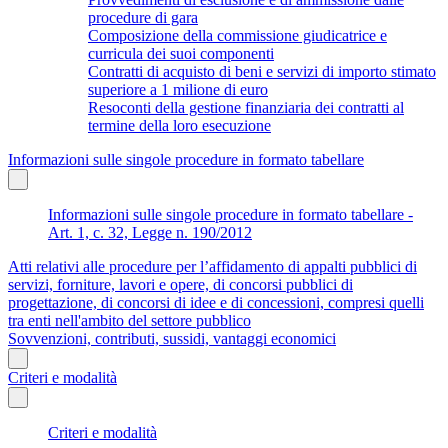
procedure di gara
Composizione della commissione giudicatrice e
curricula dei suoi componenti
Contratti di acquisto di beni e servizi di importo stimato
superiore a 1 milione di euro
Resoconti della gestione finanziaria dei contratti al
termine della loro esecuzione
Informazioni sulle singole procedure in formato tabellare
Informazioni sulle singole procedure in formato tabellare -
Art. 1, c. 32, Legge n. 190/2012
Atti relativi alle procedure per l’affidamento di appalti pubblici di
servizi, forniture, lavori e opere, di concorsi pubblici di
progettazione, di concorsi di idee e di concessioni, compresi quelli
tra enti nell'ambito del settore pubblico
Sovvenzioni, contributi, sussidi, vantaggi economici
Criteri e modalità
Criteri e modalità