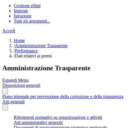
Gestione rifiuti
Imposte
Istruzione
Tutti gli argomenti...
Accedi
Home
/
Amministrazione Trasparente
/
Performance
/
Dati relativi ai premi
Amministrazione Trasparente
Espandi Menu
Disposizioni generali
Piano triennale per prevenzione della corruzione e della trasparenza
Atti generali
Riferimenti normativi su organizzazione e attività
Atti amministrativi generali
Documenti di programmazione strategico gestionale