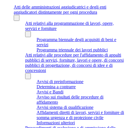
Atti delle amministrazioni aggiudicatrici e degli enti
aggiudicatori distintamente per ogni procedura
Atti relativi alla programmazione di lavori, opere,
servizi e forniture
Programma biennale degli acquisiti di beni e
servizi
Programma triennale dei lavori pubblici
Atti relativi alle procedure per l'affidamento di appalti
pubblici di servizi, forniture, lavori e opere, di concorsi
pubblici di progettazione, di concorsi di idee e di
concessioni
Avvisi di preinformazione
Determina a contrarre
Avvisi e Bandi
Avviso sui risultati delle procedure di
affidamento
Avvisi sistema di qualificazione
Affidamenti diretti di lavori, servizi e forniture di
somma urgenza e di protezione civile
Informazioni ulteriori
Provvedimenti di esclusione e di ammissione dalle