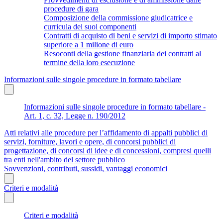
procedure di gara
Composizione della commissione giudicatrice e
curricula dei suoi componenti
Contratti di acquisto di beni e servizi di importo stimato
superiore a 1 milione di euro
Resoconti della gestione finanziaria dei contratti al
termine della loro esecuzione
Informazioni sulle singole procedure in formato tabellare
Informazioni sulle singole procedure in formato tabellare -
Art. 1, c. 32, Legge n. 190/2012
Atti relativi alle procedure per l’affidamento di appalti pubblici di
servizi, forniture, lavori e opere, di concorsi pubblici di
progettazione, di concorsi di idee e di concessioni, compresi quelli
tra enti nell'ambito del settore pubblico
Sovvenzioni, contributi, sussidi, vantaggi economici
Criteri e modalità
Criteri e modalità