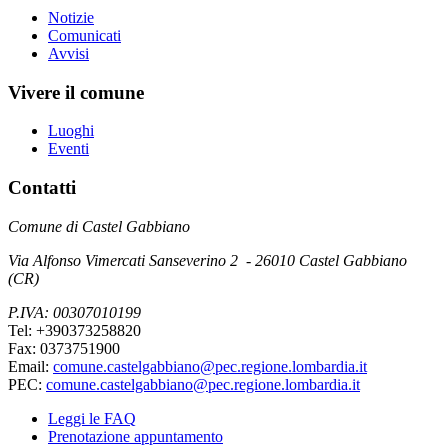
Notizie
Comunicati
Avvisi
Vivere il comune
Luoghi
Eventi
Contatti
Comune di Castel Gabbiano
Via Alfonso Vimercati Sanseverino 2 - 26010 Castel Gabbiano
(CR)
P.IVA: 00307010199
Tel: +390373258820
Fax: 0373751900
Email:
comune.castelgabbiano@pec.regione.lombardia.it
PEC:
comune.castelgabbiano@pec.regione.lombardia.it
Leggi le FAQ
Prenotazione appuntamento