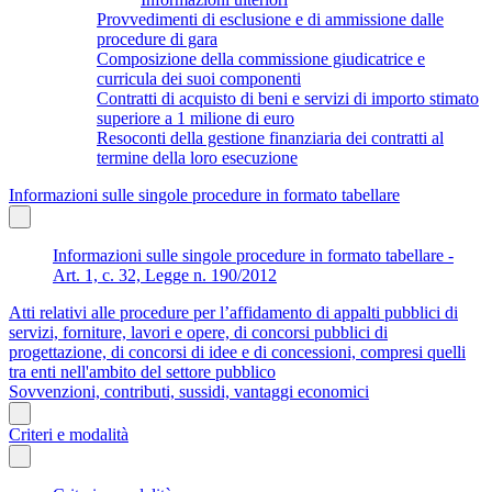
Provvedimenti di esclusione e di ammissione dalle
procedure di gara
Composizione della commissione giudicatrice e
curricula dei suoi componenti
Contratti di acquisto di beni e servizi di importo stimato
superiore a 1 milione di euro
Resoconti della gestione finanziaria dei contratti al
termine della loro esecuzione
Informazioni sulle singole procedure in formato tabellare
Informazioni sulle singole procedure in formato tabellare -
Art. 1, c. 32, Legge n. 190/2012
Atti relativi alle procedure per l’affidamento di appalti pubblici di
servizi, forniture, lavori e opere, di concorsi pubblici di
progettazione, di concorsi di idee e di concessioni, compresi quelli
tra enti nell'ambito del settore pubblico
Sovvenzioni, contributi, sussidi, vantaggi economici
Criteri e modalità