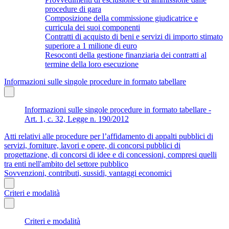
procedure di gara
Composizione della commissione giudicatrice e
curricula dei suoi componenti
Contratti di acquisto di beni e servizi di importo stimato
superiore a 1 milione di euro
Resoconti della gestione finanziaria dei contratti al
termine della loro esecuzione
Informazioni sulle singole procedure in formato tabellare
Informazioni sulle singole procedure in formato tabellare -
Art. 1, c. 32, Legge n. 190/2012
Atti relativi alle procedure per l’affidamento di appalti pubblici di
servizi, forniture, lavori e opere, di concorsi pubblici di
progettazione, di concorsi di idee e di concessioni, compresi quelli
tra enti nell'ambito del settore pubblico
Sovvenzioni, contributi, sussidi, vantaggi economici
Criteri e modalità
Criteri e modalità