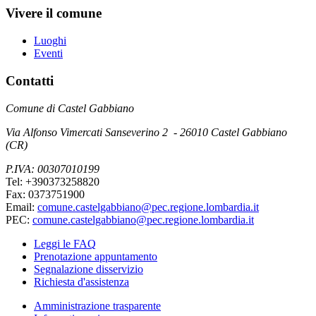
Vivere il comune
Luoghi
Eventi
Contatti
Comune di Castel Gabbiano
Via Alfonso Vimercati Sanseverino 2 - 26010 Castel Gabbiano
(CR)
P.IVA: 00307010199
Tel: +390373258820
Fax: 0373751900
Email:
comune.castelgabbiano@pec.regione.lombardia.it
PEC:
comune.castelgabbiano@pec.regione.lombardia.it
Leggi le FAQ
Prenotazione appuntamento
Segnalazione disservizio
Richiesta d'assistenza
Amministrazione trasparente