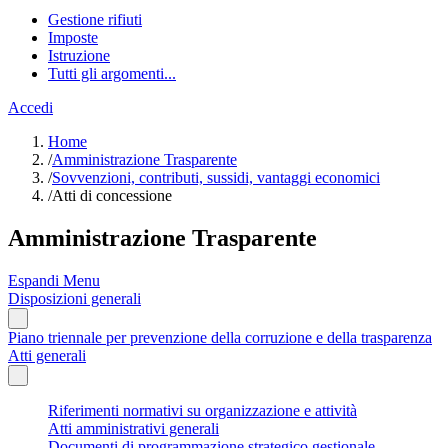
Gestione rifiuti
Imposte
Istruzione
Tutti gli argomenti...
Accedi
Home
/
Amministrazione Trasparente
/
Sovvenzioni, contributi, sussidi, vantaggi economici
/
Atti di concessione
Amministrazione Trasparente
Espandi Menu
Disposizioni generali
Piano triennale per prevenzione della corruzione e della trasparenza
Atti generali
Riferimenti normativi su organizzazione e attività
Atti amministrativi generali
Documenti di programmazione strategico gestionale