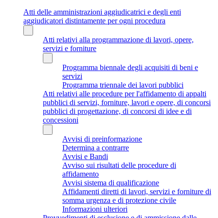
Atti delle amministrazioni aggiudicatrici e degli enti
aggiudicatori distintamente per ogni procedura
Atti relativi alla programmazione di lavori, opere,
servizi e forniture
Programma biennale degli acquisiti di beni e
servizi
Programma triennale dei lavori pubblici
Atti relativi alle procedure per l'affidamento di appalti
pubblici di servizi, forniture, lavori e opere, di concorsi
pubblici di progettazione, di concorsi di idee e di
concessioni
Avvisi di preinformazione
Determina a contrarre
Avvisi e Bandi
Avviso sui risultati delle procedure di
affidamento
Avvisi sistema di qualificazione
Affidamenti diretti di lavori, servizi e forniture di
somma urgenza e di protezione civile
Informazioni ulteriori
Provvedimenti di esclusione e di ammissione dalle