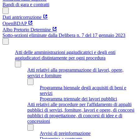
Bandi di gara e contratti
Dati antricorruzione
OpenBDAP
Albo Pretorio Determine
Sotto-sezioni eliminate dalla Delibera n. 7 del 17 gennaio 2023
Atti delle amministrazioni aggiudicatrici e degli enti
aggiudicatori distintamente per ogni procedura
Atti relativi alla programmazione di lavori, opere,
servizi e forniture
Programma biennale degli acquisiti di beni e
servizi
Programma triennale dei lavori pubblici
Atti relativi alle procedure per l'affidamento di appalti
pubblici di servizi, forniture, lavori e opere, di concorsi
pubblici di progettazione, di concorsi di idee e di
concessioni
Avvisi di preinformazione
Determina a contrarre