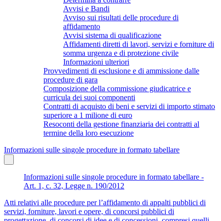
Avvisi e Bandi
Avviso sui risultati delle procedure di
affidamento
Avvisi sistema di qualificazione
Affidamenti diretti di lavori, servizi e forniture di
somma urgenza e di protezione civile
Informazioni ulteriori
Provvedimenti di esclusione e di ammissione dalle
procedure di gara
Composizione della commissione giudicatrice e
curricula dei suoi componenti
Contratti di acquisto di beni e servizi di importo stimato
superiore a 1 milione di euro
Resoconti della gestione finanziaria dei contratti al
termine della loro esecuzione
Informazioni sulle singole procedure in formato tabellare
Informazioni sulle singole procedure in formato tabellare -
Art. 1, c. 32, Legge n. 190/2012
Atti relativi alle procedure per l’affidamento di appalti pubblici di
servizi, forniture, lavori e opere, di concorsi pubblici di
progettazione, di concorsi di idee e di concessioni, compresi quelli