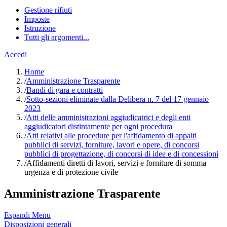
Gestione rifiuti
Imposte
Istruzione
Tutti gli argomenti...
Accedi
Home
/
Amministrazione Trasparente
/
Bandi di gara e contratti
/
Sotto-sezioni eliminate dalla Delibera n. 7 del 17 gennaio
2023
/
Atti delle amministrazioni aggiudicatrici e degli enti
aggiudicatori distintamente per ogni procedura
/
Atti relativi alle procedure per l'affidamento di appalti
pubblici di servizi, forniture, lavori e opere, di concorsi
pubblici di progettazione, di concorsi di idee e di concessioni
/
Affidamenti diretti di lavori, servizi e forniture di somma
urgenza e di protezione civile
Amministrazione Trasparente
Espandi Menu
Disposizioni generali