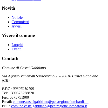
Novità
Notizie
Comunicati
Avvisi
Vivere il comune
Luoghi
Eventi
Contatti
Comune di Castel Gabbiano
Via Alfonso Vimercati Sanseverino 2 - 26010 Castel Gabbiano
(CR)
P.IVA: 00307010199
Tel: +390373258820
Fax: 0373751900
Email:
comune.castelgabbiano@pec.regione.lombardia.it
PEC:
comune.castelgabbiano@pec.regione.lombardia.it