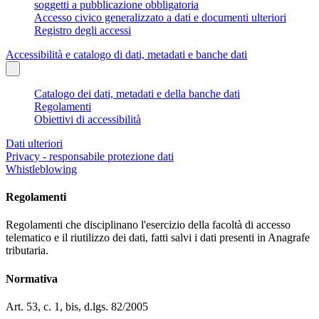
soggetti a pubblicazione obbligatoria
Accesso civico generalizzato a dati e documenti ulteriori
Registro degli accessi
Accessibilità e catalogo di dati, metadati e banche dati
Catalogo dei dati, metadati e della banche dati
Regolamenti
Obiettivi di accessibilità
Dati ulteriori
Privacy - responsabile protezione dati
Whistleblowing
Regolamenti
Regolamenti che disciplinano l'esercizio della facoltà di accesso
telematico e il riutilizzo dei dati, fatti salvi i dati presenti in Anagrafe
tributaria.
Normativa
Art. 53, c. 1, bis, d.lgs. 82/2005