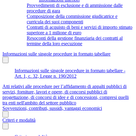
Provvedimenti di esclusione e di ammissione dalle
procedure di gara
Composizione della commissione giudicatrice e
curricula dei suoi componenti
Contratti di acquisto di beni e servizi di importo stimato
superiore a 1 milione di euro
Resoconti della gestione finanziaria dei contratti al
termine della loro esecuzione
Informazioni sulle singole procedure in formato tabellare
Informazioni sulle singole procedure in formato tabellare -
Art. 1, c. 32, Legge n. 190/2012
Atti relativi alle procedure per l’affidamento di appalti pubblici di
servizi, forniture, lavori e opere, di concorsi pubblici di
progettazione, di concorsi di idee e di concessioni, compresi quelli
tra enti nell'ambito del settore pubblico
Sovvenzioni, contributi, sussidi, vantaggi economici
Criteri e modalità