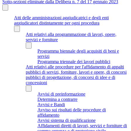
Sotto-sezioni eliminate dalla Delibera n. 7 del 17 gennaio 2023
Atti delle amministrazioni aggiudicatrici e degli enti
aggiudicatori distintamente per ogni procedura
Atti relativi alla programmazione di lavori, opere,
servizi e forniture
Programma biennale degli acquisiti di beni e
servizi
Programma triennale dei lavori pubblici
Atti relativi alle procedure per l'affidamento di appalti
pubblici di servizi, forniture, lavori e opere, di concorsi
pubblici di progettazione, di concorsi di idee e di
concessioni
Avvisi di preinformazione
Determina a contrarre
Avvisi e Bandi
Avviso sui risultati delle procedure di
affidamento
Avvisi sistema di qualificazione
Affidamenti diretti di lavori, servizi e forniture di
somma urgenza e di protezione civile