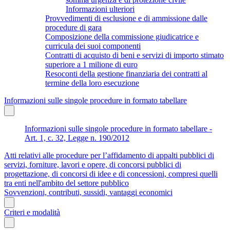
Informazioni ulteriori
Provvedimenti di esclusione e di ammissione dalle
procedure di gara
Composizione della commissione giudicatrice e
curricula dei suoi componenti
Contratti di acquisto di beni e servizi di importo stimato
superiore a 1 milione di euro
Resoconti della gestione finanziaria dei contratti al
termine della loro esecuzione
Informazioni sulle singole procedure in formato tabellare
Informazioni sulle singole procedure in formato tabellare -
Art. 1, c. 32, Legge n. 190/2012
Atti relativi alle procedure per l’affidamento di appalti pubblici di
servizi, forniture, lavori e opere, di concorsi pubblici di
progettazione, di concorsi di idee e di concessioni, compresi quelli
tra enti nell'ambito del settore pubblico
Sovvenzioni, contributi, sussidi, vantaggi economici
Criteri e modalità