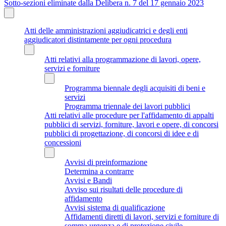
Sotto-sezioni eliminate dalla Delibera n. 7 del 17 gennaio 2023
Atti delle amministrazioni aggiudicatrici e degli enti
aggiudicatori distintamente per ogni procedura
Atti relativi alla programmazione di lavori, opere,
servizi e forniture
Programma biennale degli acquisiti di beni e
servizi
Programma triennale dei lavori pubblici
Atti relativi alle procedure per l'affidamento di appalti
pubblici di servizi, forniture, lavori e opere, di concorsi
pubblici di progettazione, di concorsi di idee e di
concessioni
Avvisi di preinformazione
Determina a contrarre
Avvisi e Bandi
Avviso sui risultati delle procedure di
affidamento
Avvisi sistema di qualificazione
Affidamenti diretti di lavori, servizi e forniture di
somma urgenza e di protezione civile