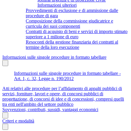
Informazioni ulteriori
Provvedimenti di esclusione e di ammissione dalle
procedure di gara
Composizione della commissione giudicatrice e
curricula dei suoi componenti
Contratti di acquisto di beni e servizi di importo stimato
superiore a 1 milione di euro
Resoconti della gestione finanziaria dei contratti al
termine della loro esecuzione
Informazioni sulle singole procedure in formato tabellare
Informazioni sulle singole procedure in formato tabellare -
Art. 1, c. 32, Legge n. 190/2012
Atti relativi alle procedure per l’affidamento di appalti pubblici di
servizi, forniture, lavori e opere, di concorsi pubblici di
progettazione, di concorsi di idee e di concessioni, compresi quelli
tra enti nell'ambito del settore pubblico
Sovvenzioni, contributi, sussidi, vantaggi economici
Criteri e modalità